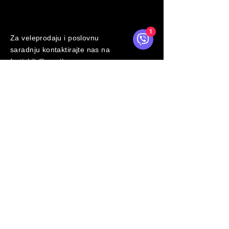
WHOLESALE
1
Za veleprodaju i poslovnu
saradnju kontaktirajte nas na
fortisbih@gmail.com
Kontakt
O servFaces
Uslovi Korištenja
Reklamacije
Narudžbe
Recenzije
Usluge
Proizvodi