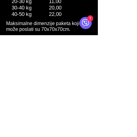
20-30 kg
11,00
30-40 kg
20,00
40-50 kg
22,00
1
Maksimalne dimenzije paketa koji se
može poslati su 70x70x70cm.
Maksimalna vrijednost jedne pošiljke
koja može biti transportovana putem
brze dostave BH Post Express iznosi
2.000 KM.
Prilikom korištenja usluge brze
dostave, slažete se sa Uslovima
korištenja za BH Post Express
klikom
https://www.posta.ba/bhpe/
Kontakt
O servFaces
Uslovi Korištenja
Reklamacije