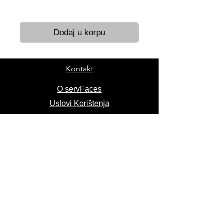
Brza dostava 24-48 h
Dodaj u korpu
Kontakt
O servFaces
Uslovi Korištenja
Reklamacije
Narudžbe
Recenzije
Usluge
Proizvodi