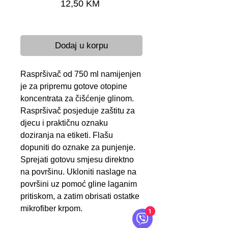
Cijena
12,50 KM
Brza dostava 24-48 h
Dodaj u korpu
Raspršivač od 750 ml namijenjen
je za pripremu gotove otopine
koncentrata za čišćenje glinom.
Raspršivač posjeduje zaštitu za
djecu i praktičnu oznaku
doziranja na etiketi. Flašu
dopuniti do oznake za punjenje.
Sprejati gotovu smjesu direktno
na površinu. Ukloniti naslage na
površini uz pomoć gline laganim
pritiskom, a zatim obrisati ostatke
mikrofiber krpom.
1