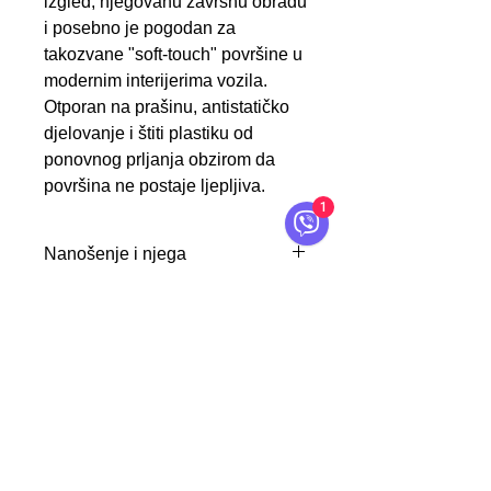
izgled, njegovanu završnu obradu
i posebno je pogodan za
takozvane "soft-touch" površine u
modernim interijerima vozila.
Otporan na prašinu, antistatičko
djelovanje i štiti plastiku od
ponovnog prljanja obzirom da
površina ne postaje ljepljiva.
1
Nanošenje i njega
Proizvod tanko naprskajte na
Karakteristike
prethodno očišćenu površinu,
razmažite spužvom i ostavite
UV zaštita
da se osuši.
antistatičke površine
Kontakt
Pažnja: Ne koristiti direktno na
laka i brza obrada
suncu ili ostaviti da se osuši!
minimalna potrošnja
O servFaces
Prije upotrebe provjerite
bez silikona
Uslovi Korištenja
prikladnost i kompatibilnost.