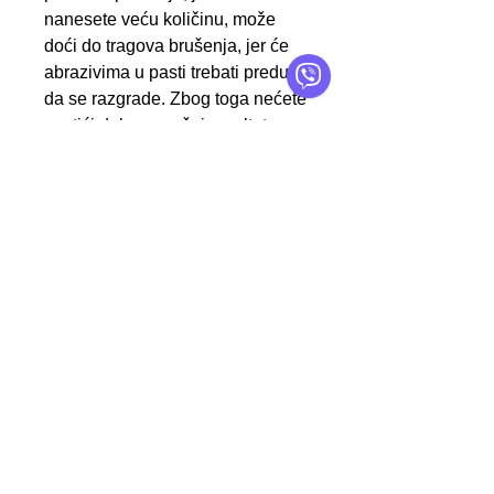
nanesete veću količinu, može
doći do tragova brušenja, jer će
abrazivima u pasti trebati predugo
da se razgrade. Zbog toga nećete
postići dobar završni rezultat.
Imajte na umu da ONE Cut nije
pogodna da se nakon poliranja
nanese keramički premaz!
Karakteristike
Prije upotrebe dobro
promućkati! Prije upotrebe
Kontakt
provjerite prikladnost
ikompatibilnost. Ne nanositi na
O servFaces
vruće površine i zaštititi od
Uslovi Korištenja
previsokih temperatura i
Reklamacije
temperatura smrzavanja.