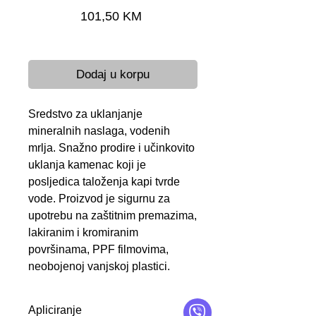
Cijena
101,50 KM
Brza dostava 24-48 h
Dodaj u korpu
Sredstvo za uklanjanje
mineralnih naslaga, vodenih
mrlja. Snažno prodire i učinkovito
uklanja kamenac koji je
posljedica taloženja kapi tvrde
vode. Proizvod je sigurnu za
upotrebu na zaštitnim premazima,
lakiranim i kromiranim
površinama, PPF filmovima,
neobojenoj vanjskoj plastici.
Apliciranje