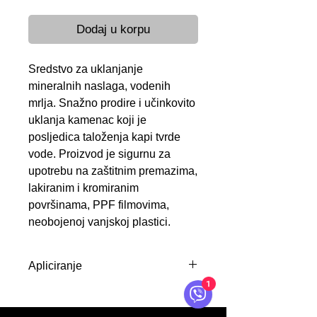
Dodaj u korpu
Sredstvo za uklanjanje
mineralnih naslaga, vodenih
mrlja. Snažno prodire i učinkovito
uklanja kamenac koji je
posljedica taloženja kapi tvrde
vode. Proizvod je sigurnu za
upotrebu na zaštitnim premazima,
lakiranim i kromiranim
površinama, PPF filmovima,
neobojenoj vanjskoj plastici.
Apliciranje
1
NAČIN UPOTREBE: Proizvod
nanositi na hladnoj površini i u