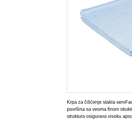
Krpa za čišćenje stakla servFa
površina sa veoma finom struk
struktura osigurava visoku apso