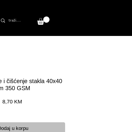
 i čišćenje stakla 40x40
m 350 GSM
Cijena
8,70 KM
a dostava 24-48 h
odaj u korpu