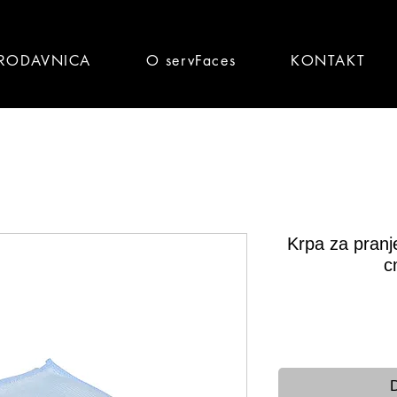
RODAVNICA
O servFaces
KONTAKT
Krpa za pranje
c
Brz
D