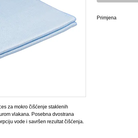
Primjena
· Veličina: 40*
· Težina: 350G
· Materijal: 80% 
Upute za održavanj
omekšivača
ces za mokro čišćenje staklenih
turom vlakana. Posebna dvostrana
rpciju vode i savršen rezultat čišćenja.