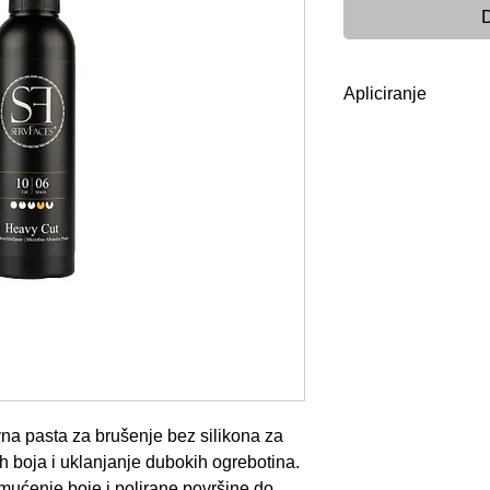
D
Apliciranje
Upozorenje:
Prije upotrebe dob
provjerite prikladn
na vruće površine i 
temperatura i temp
Temperatura nano
Temperatura sklad
Potrošnja: 6 do 10
pH: Nije specificir
Skladištenje i rok 
na sobnoj temperat
originalnoj ambala
na pasta za brušenje bez silikona za
Zaštitite od direktn
h boja i uklanjanje dubokih ogrebotina.
temperatura!
mućenje boje i polirane površine do