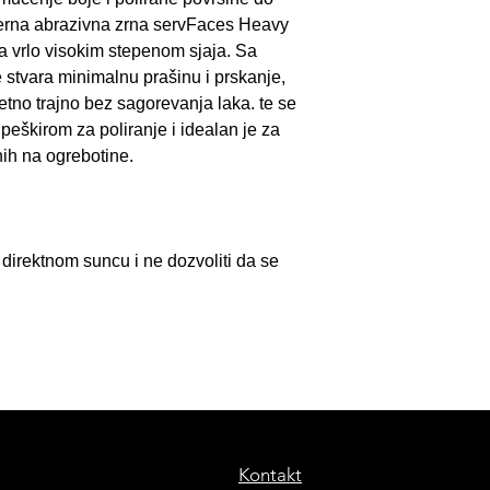
jerna abrazivna zrna servFaces Heavy
sa vrlo visokim stepenom sjaja. Sa
 stvara minimalnu prašinu i prskanje,
zetno trajno bez sagorevanja laka. te se
eškirom za poliranje i idealan je za
nih na ogrebotine.
direktnom suncu i ne dozvoliti da se
Kontakt