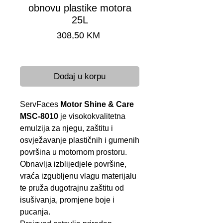
obnovu plastike motora
25L
Cijena
308,50 KM
Brza dostava 24-48 h
Dodaj u korpu
ServFaces
Motor Shine & Care
MSC-8010
je visokokvalitetna
emulzija za njegu, zaštitu i
osvježavanje plastičnih i gumenih
površina u motornom prostoru.
Obnavlja izblijedjele površine,
vraća izgubljenu vlagu materijalu
te pruža dugotrajnu zaštitu od
isušivanja, promjene boje i
pucanja.