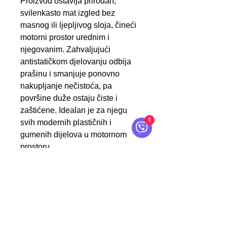
Proizvod ostavlja prirodan,
svilenkasto mat izgled bez
masnog ili ljepljivog sloja, čineći
motorni prostor urednim i
njegovanim. Zahvaljujući
antistatičkom djelovanju odbija
prašinu i smanjuje ponovno
nakupljanje nečistoća, pa
površine duže ostaju čiste i
zaštićene. Idealan je za njegu
1
svih modernih plastičnih i
gumenih dijelova u motornom
prostoru.
Apliciranje
Primjena na suhim površinama
Nakon što su površine očišćene i
Kontakt
potpuno suhe, ravnomjerno