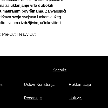
dna za
uklanjanje
vrlo dubokih
na matiranim površinama
. Zahvaljujući
država svoja svojstva i tokom dužeg
lirni veoma izdržljivim, učinkovitim i
: Pre-Cut, Heavy Cut
Kontakt
es
Uslovi Korištenja
Reklamacije
Usluge
Recenzije