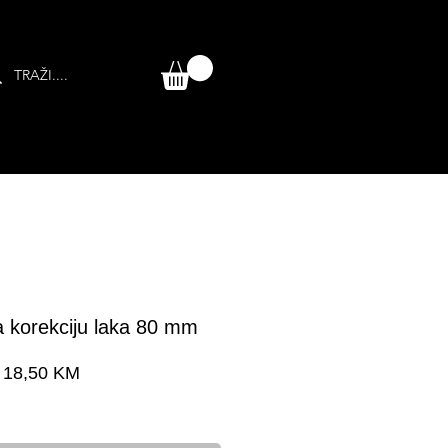
 korekciju laka 80 mm
Cijena
18,50 KM
a dostava 24-48 h