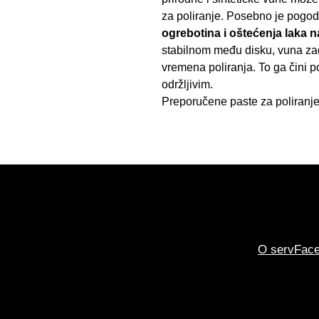
za poliranje. Posebno je pogo
ogrebotina
i
oštećenja laka 
stabilnom među disku, vuna za
vremena poliranja. To ga čini po
održljivim.
Preporučene paste za poliranje
O servFac