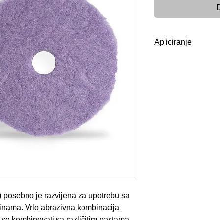
D
Apliciranje
Upute za pranje i
Krute ostatke paste
pod mlakom vodom. 
iz pora pomoću pal
vune koristite univ
poput All-Cleana il
nastavite istiskiva
bistra.
Opcionalno možete 
40°C. Nakon pranja,
se osuši na zraku.
posebno je razvijena za upotrebu sa
šinama. Vrlo abrazivna kombinacija
 se kombinovati sa različitim pastama