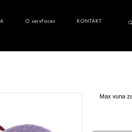
CA
O servFaces
KONTAKT
Max vuna za
Brz