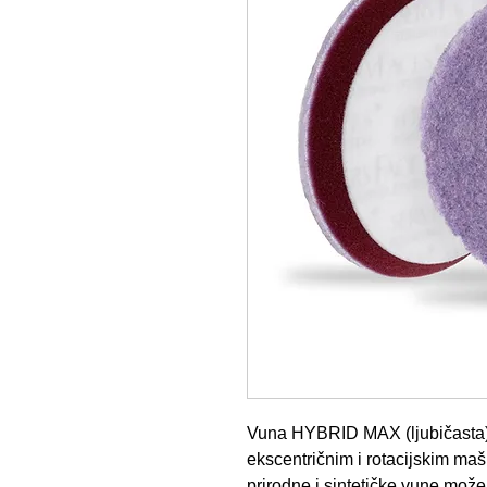
Vuna HYBRID MAX (ljubičasta) 
ekscentričnim i rotacijskim ma
prirodne i sintetičke vune može