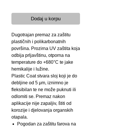
Brza dostava 24-48 h
Dodaj u korpu
Dugotrajan premaz za zaštitu
plastičnih i polikarbonatnih
površina. Prozirna UV zaštita koja
odbija prljavštinu, otporna na
temperature do +680°C te jake
hemikalije i lužine.
Plastic Coat stvara sloj koji je do
debljine od 5 μm, iznimno je
fleksibilan te ne može puknuti ili
odlomiti se. Premaz nakon
aplikacije nije zapaljiv, štiti od
korozije i djelovanja organskih
otapala.
Pogodan za zaštitu farova na