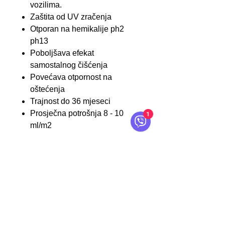
vozilima.
Zaštita od UV zračenja
Otporan na hemikalije ph2
ph13
Poboljšava efekat
samostalnog čišćenja
Povećava otpornost na
oštećenja
Trajnost do 36 mjeseci
Prosječna potrošnja 8 - 10
1
ml/m2
Apliciranje
Detaljno odmastite plastičnu
površinu, zatim u tankom sloju
Kontakt
aplicirajte keramički premaz
tokom do stvaranja vidljivog
O servFaces
filma. Keramički premaz ostaviti