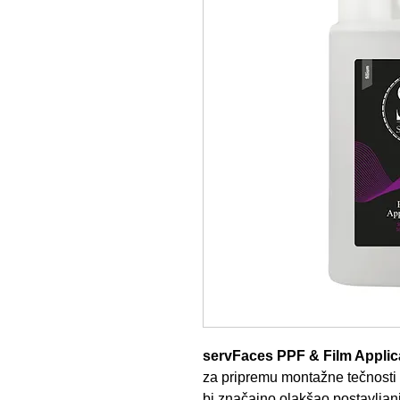
servFaces PPF & Film Applic
za pripremu montažne tečnosti 
bi značajno olakšao postavljanje 