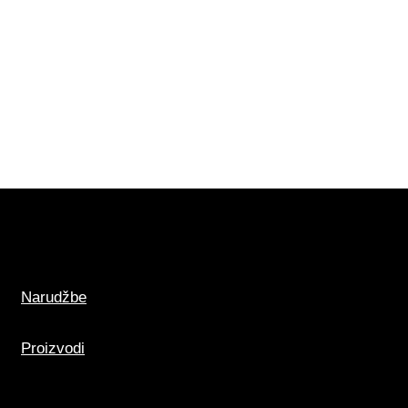
da razviju svoju konačnu snagu
da sadržana ispod folije u
Prilikom obrade i savijanja
bno je isprati proizvod pomoću
pine (demineralizirana voda uz
 3–5% izopropil alkohola).
 montažne tečnosti (
Slip-
ajte
servFaces PPF & Film
 Koncentrat
s
 vodom u omjeru do
.
ti na vrućim površinama!
Narudžbe
Proizvodi