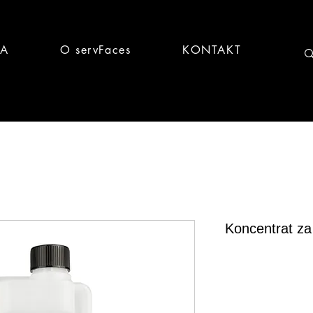
CA
O servFaces
KONTAKT
Koncentrat za z
Brz