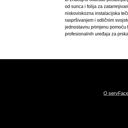
od sunca i folija za zatamnjivan
niskoviskozna instalacijska tečn
raspršivanjem i odličnim svojs
jednostavnu primjenu pomoću bo
profesionalnih uređaja za prska
O servFac