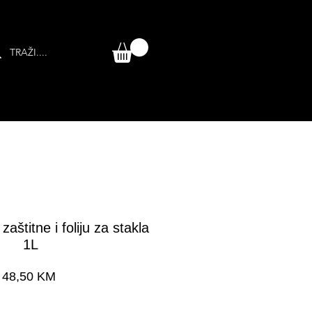
aštitne i foliju za stakla
1L
Cijena
48,50 KM
a dostava 24-48 h