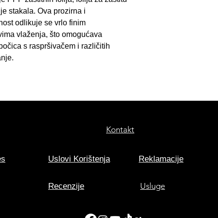
određeno vrijeme 
je stakala. Ova prozirna i
prianjanja te da vo
ost odlikuje se vrlo finim
potpunosti ispari. 
tvima vlaženja, što omogućava
rubova folije potre
čica s raspršivačem i različitih
Tack-Solution
oto
nje.
opcionalni dodatak
Razrjeđivanje
Za pripremu gotove
Solution
) pomiješ
Application Fluid
demineraliziranom
Kontakt
maksimalno
1:200
Pažnja:
Ne koristi
es
Uslovi Korištenja
Reklamacije
Usluge
Recenzije