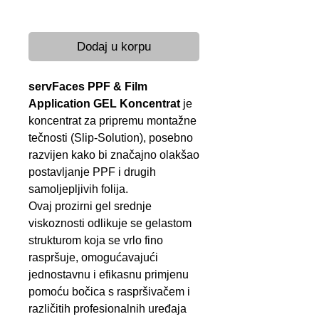
Brza dostava 24-48 h
Dodaj u korpu
servFaces PPF & Film
Application GEL Koncentrat
je
koncentrat za pripremu montažne
tečnosti (Slip-Solution), posebno
razvijen kako bi značajno olakšao
postavljanje PPF i drugih
samoljepljivih folija.
Ovaj prozirni gel srednje
viskoznosti odlikuje se gelastom
strukturom koja se vrlo fino
raspršuje, omogućavajući
jednostavnu i efikasnu primjenu
pomoću bočica s raspršivačem i
različitih profesionalnih uređaja