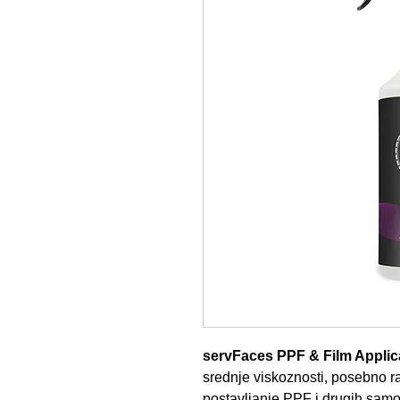
servFaces PPF & Film Applic
srednje viskoznosti, posebno r
postavljanje PPF i drugih samol