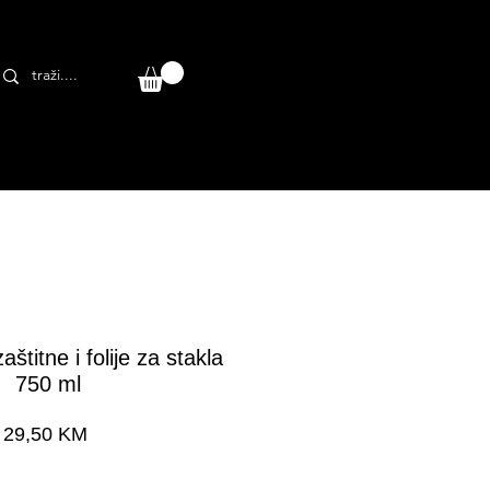
štitne i folije za stakla
750 ml
Cijena
29,50 KM
a dostava 24-48 h