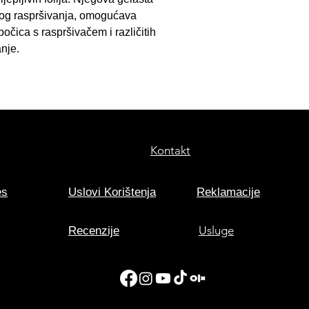
konačnu snagu pri
inog raspršivanja, omogućava
gelu ispod folije u 
čica s raspršivačem i različitih
obrade i savijanja r
nje.
gel pomoću
Tack-
(demineralizirana 
5% izopropil alkoho
Pažnja:
Ne koristi
Kontakt
es
Uslovi Korištenja
Reklamacije
Usluge
Recenzije