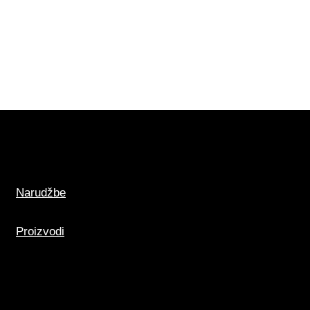
anjanja te da voda sadržana u
potpunosti ispari. Prilikom
ubova folije potrebno je isprati
Solution
otopine
voda uz opcionalni dodatak 3–
la).
ti na vrućim površinama!
Narudžbe
Proizvodi