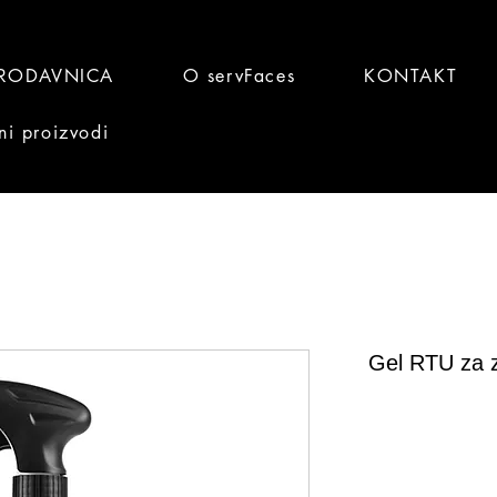
RODAVNICA
O servFaces
KONTAKT
ni proizvodi
Gel RTU za za
Brz