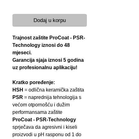
Brza dostava 24-48 h
Dodaj u korpu
Trajnost zaštite ProCoat - PSR-
Technology iznosi do 48
mjeseci.
Garancija sjaja iznosi 5 godina
uz profesionalnu aplikaciju!
Kratko poređenje:
HSH
= odlična keramička zaštita
PSR
= naprednija tehnologija s
većom otpornošću i dužim
performansama zaštite
ProCoat - PSR-Technology
sprječava da agresivni i kiseli
proizvodi u pH rasponu od 1 do