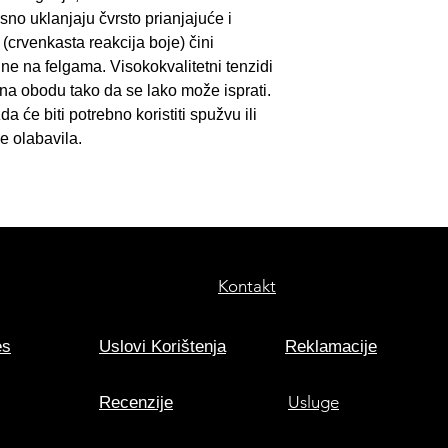
originalnoj ambalaž
kasno uklanjaju čvrsto prianjajuće i
 (crvenkasta reakcija boje) čini
ine na felgama. Visokokvalitetni tenzidi
 na obodu tako da se lako može isprati.
a će biti potrebno koristiti spužvu ili
je olabavila.
Kontakt
es
Uslovi Korištenja
Reklamacije
Usluge
Recenzije