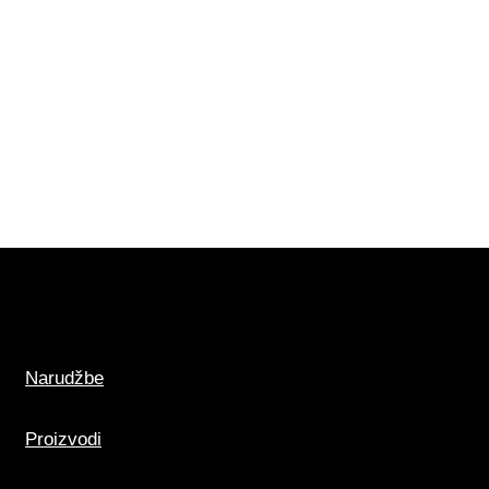
i.
Narudžbe
Proizvodi