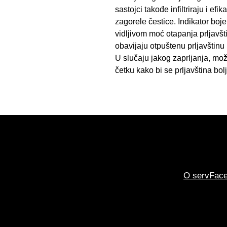
sastojci takođe infiltriraju i efi
zagorele čestice. Indikator boje
vidljivom moć otapanja prljavšt
obavijaju otpuštenu prljavštinu
U slučaju jakog zaprljanja, možd
četku kako bi se prljavština bol
O servFac