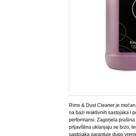
Rims & Dust Cleaner je moćan, p
na bazi reaktivnih sastojaka i po
performansi. Zagorjela prašina
prljavština uklanjaju se brzo, t
sastojaka garantuje dugo vreme 