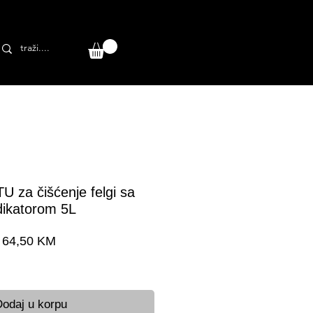
U za čišćenje felgi sa
dikatorom 5L
Cijena
64,50 KM
a dostava 24-48 h
odaj u korpu