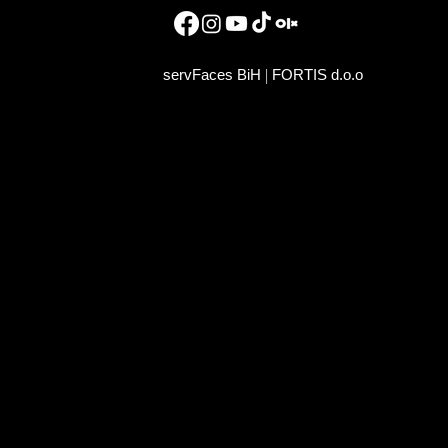
|
servFaces BiH
FORTIS d.o.o