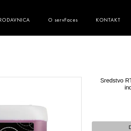
RODAVNICA
O servFaces
KONTAKT
Sredstvo RT
in
Brz
D