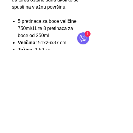
spusti na vlažnu površinu.
5 pretinaca za boce veličine
750ml/1L te 8 pretinaca za
1
boce od 250ml
Veličina:
51x26x37 cm
Težina:
1,52 kg
Kontakt
O servFaces
Uslovi Korištenja
Reklamacije
Narudžbe
Recenzije
Usluge
Proizvodi