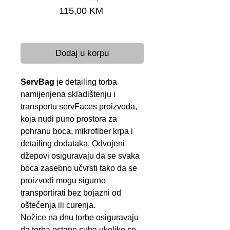
Cijena
115,00 KM
Brza dostava 24-48 h
Dodaj u korpu
ServBag
je detailing torba
namijenjena skladištenju i
transportu servFaces proizvoda,
koja nudi puno prostora za
pohranu boca, mikrofiber krpa i
detailing dodataka. Odvojeni
džepovi osiguravaju da se svaka
boca zasebno učvrsti tako da se
proizvodi mogu sigurno
transportirati bez bojazni od
oštećenja ili curenja.
Nožice na dnu torbe osiguravaju
da torba ostane suha ukoliko se