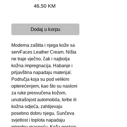
Cijena
46,50 KM
Brza dostava 24-48 h
Dodaj u korpu
Moderna zaštita i njega kože sa
servFaces Leather Cream. Ništa
ne traje vječno, čak i najbolja
kožna impregnacija. Habanje i
prljavština napadaju materijal.
Područja koja su pod velikim
opterećenjem, kao što su nasloni
za ruke presvučena kožom,
unutrašnjost automobila, torbe ili
kožna odjeća, zahtijevaju
posebno dobru njegu. Sunčeva
svjetlost i toplota napadaju
prirodnu masnoću. Koža postaje