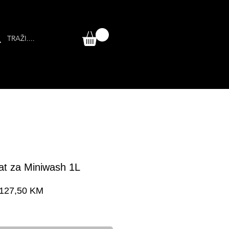
t za Miniwash 1L
Cijena
127,50 KM
a dostava 24-48 h