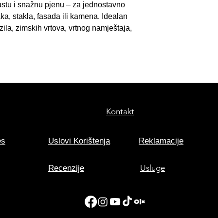
stu i snažnu pjenu – za jednostavno
• Inovativni sistem
ka, stakla, fasada ili kamena. Idealan
raspršivanja i rav
zila, zimskih vrtova, vrtnog namještaja,
Kontakt
es
Uslovi Korištenja
Reklamacije
Usluge
Recenzije