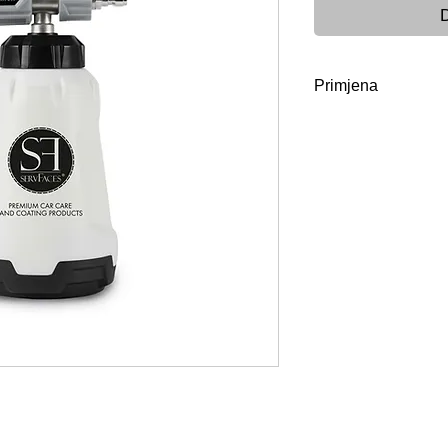
D
Primjena
Koncentrat za čišćen
razrijeđen u spremn
mlaznicu za pjenu 
po površini. Putem 
količina sredstva 
individualno prilag
željenu konzistenc
raspršivanja na ml
podešavati – za ma
svakoj primjeni.
Prednosti:
• Snaga raspršiva
• Neprekidno podes
savršena doza za s