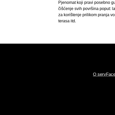
Pjenomat koji pravi posebno gu
čišćenje svih površina poput: la
za korištenje prilikom pranja vo
terasa itd.
O servFac