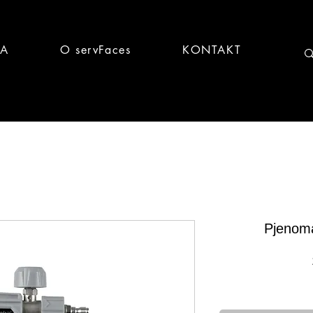
CA
O servFaces
KONTAKT
Pjenoma
Brz