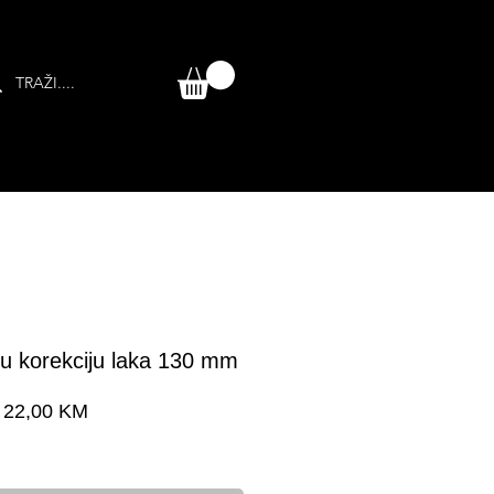
nu korekciju laka 130 mm
Cijena
22,00 KM
a dostava 24-48 h