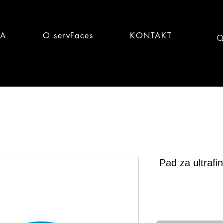
CA
O servFaces
KONTAKT
Pad za ultrafi
Brz