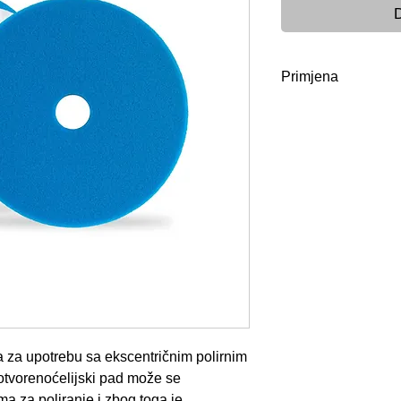
D
Primjena
Veće ostatke polit
vodom. Za temeljito
univerzalno sredstv
mašini na 40°C. N
protresite i ostavit
 za upotrebu sa ekscentričnim polirnim
otvorenoćelijski pad može se
ma za poliranje i zbog toga je