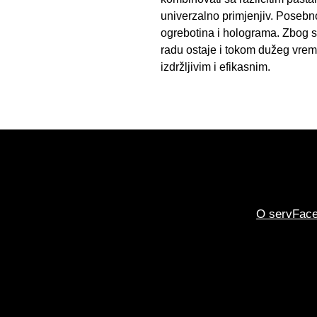
univerzalno primjenjiv. Posebn
ogrebotina i holograma. Zbog sv
radu ostaje i tokom dužeg vreme
izdržljivim i efikasnim.
O servFac