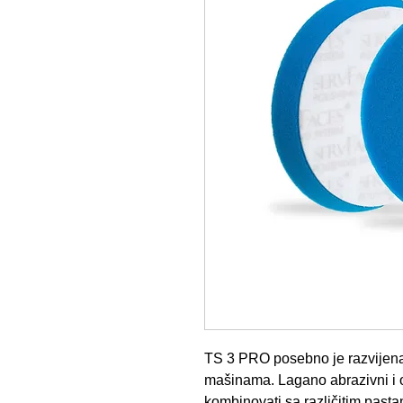
TS 3 PRO posebno je razvijena
mašinama. Lagano abrazivni i 
kombinovati sa različitim pasta