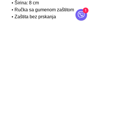
• Širina: 8 cm
• Ručka sa gumenom zaštitom
1
• Zaštita bez prskanja
Kontakt
O servFaces
Uslovi Korištenja
Reklamacije
Narudžbe
Recenzije
Usluge
Proizvodi
|
servFaces BiH
FORTIS d.o.o